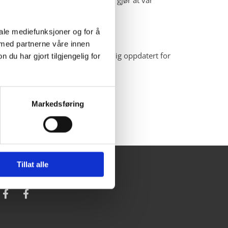
iale mediefunksjoner og for å
 med partnerne våre innen
get høyt og holder seg kontinuerlig oppdatert for
u har gjort tilgjengelig for
er som implementeres.
Markedsføring
Tillat alle
osiale medier