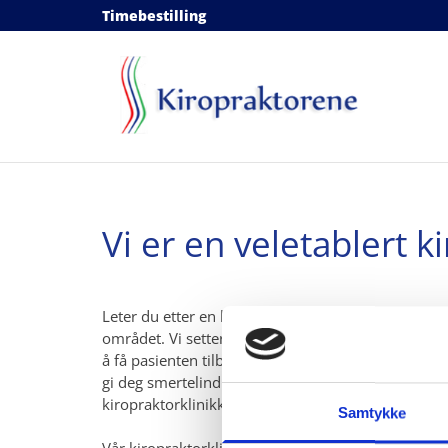
Timebestilling
Vi er en veletablert k
Leter du etter en kiropraktorklinikk? Kiropraktor
området. Vi setter pasienten i sentrum slik at alle
å få pasienten tilbake i normal aktivitet raskest m
gi deg smertelindring og gjenopprette normal beve
kiropraktorklinikk.
Samtykke
Vår kiropraktorklinikk er lokalisert i Kongsberg T