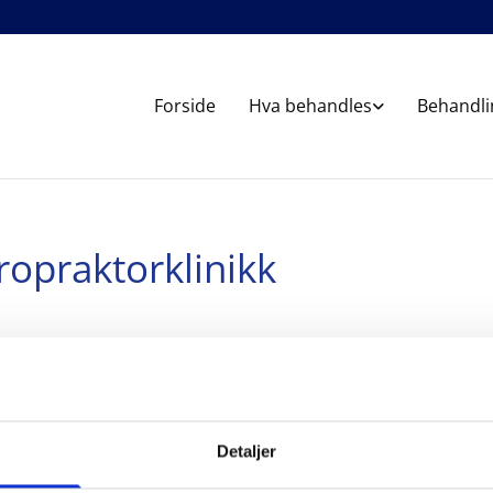
Forside
Hva behandles
Behandli
iropraktorklinikk
ene i Kongsberg en anerkjent kiropraktorklinikk som tilbyr behan
 behandlinger på vår kiropraktorklinikk alltid tar utgangspunkt i a
ulig. Har du smerter som begrenser din bevegelighet i betraktelig 
gelighet. Vi har behandlet en lang rekke fornøyde pasienter med
Detaljer
eknologipark og råder over moderne og innbydende fasiliteter. Kon