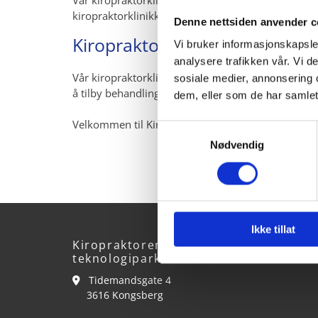
kiropraktorklinikk også er et opplagt valg for p
Denne nettsiden anvender c
Kiropraktorklinikk med solid 
Vi bruker informasjonskapsler
analysere trafikken vår. Vi 
Vår kiropraktorklinikk preges av høy yrkesstolthet
sosiale medier, annonsering 
å tilby behandlinger etter de høyeste standardene
dem, eller som de har samlet
Velkommen til Kiropraktorene.
Samtykkevalg
Nødvendig
Ikke tillat
Kiropraktorene ved Kongsberg
teknologipark
Tidemandsgate 4

3616 Kongsberg