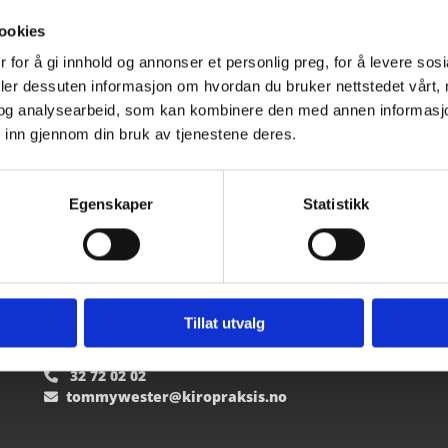
asienter i nærområdet som for eksempel Notodden og Numedal.
ookies
kompetanse og lang erfaring
 for å gi innhold og annonser et personlig preg, for å levere sos
deler dessuten informasjon om hvordan du bruker nettstedet vårt,
. I oss har du med andre ord en aktør som vekter sin faglighet me
og analysearbeid, som kan kombinere den med annen informasjon d
. I alle våre behandlinger er det utelukkende anerkjente teknikk
 inn gjennom din bruk av tjenestene deres.
Egenskaper
Statistikk
Tillat utvalg
Kontakt oss
S
32 72 02 02

tommywester@kiropraksis.no
