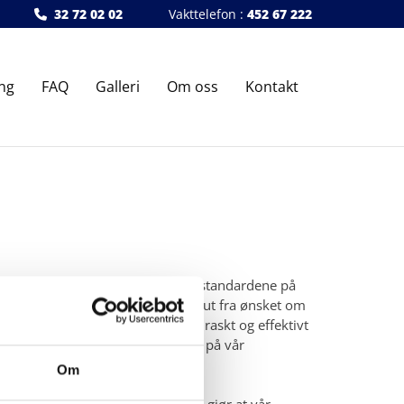
32 72 02 02
Vakttelefon :
452 67 222

ng
FAQ
Galleri
Om oss
Kontakt
dlinger i harmoni med de høyeste standardene på
kkurat din situasjon. Vi behandler ut fra ønsket om
omfang sørger vi for å skånsomt, raskt og effektivt
 både kroniske og akutte smerter på vår
Om
gsbergs velutbygde infrastruktur gjør at vår