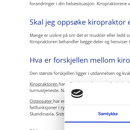
forandringer i din helsesituasjon. Kiropraktorene
Skal jeg oppsøke kiropraktor e
Mange er usikre på om det er muskler eller ledd s
Kiropraktoren behandler begge deler og henviser t
Hva er forskjellen mellom kir
Den største forskjellen ligger i utdannelsen og kva
Kiropraktoren
har offentlig godkjenning fra helsedi
turnustjeneste. Naprapater og Osteopater har korte
Osteopater
har en litt annen tilnærming til musk
feilfunksjoner i ryggen. Osteopater som er utdann
Skandinavia. Sistnevnte er ikke kvalitetssikret g
Samtykke