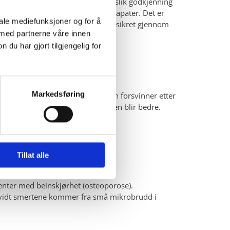
dering av helsedepartementet. En slik godkjenning
iropraktorer, osteopater og naprapater. Det er
iale mediefunksjoner og for å
ra en yrkesgruppe som er kvalitetssikret gjennom
 med partnerne våre innen
u har gjort tilgjengelig for
Markedsføring
ddflatene separeres. Gassboblen forsvinner etter
t. Leddet smøres og bevegeligheten blir bedre.
Tillat alle
enter med beinskjørhet (osteoporose).
rvidt smertene kommer fra små mikrobrudd i