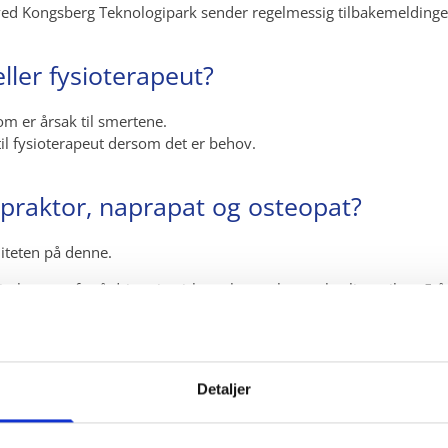
 ved Kongsberg Teknologipark sender regelmessig tilbakemeldinge
ller fysioterapeut?
om er årsak til smertene.
il fysioterapeut dersom det er behov.
opraktor, naprapat og osteopat?
liteten på denne.
rektoratet for å drive sin virksomhet og har en kvalitetssikret 5 å
re utdannelse og er ikke offentlig godkjent.
elskjelettsystemet enn det kiropraktorer har og fokuserer sterke
et i USA og Australia har en noe forskjellig teoribakgrunn enn os
Detaljer
jennom internasjonale utdanningsorganisasjoner.