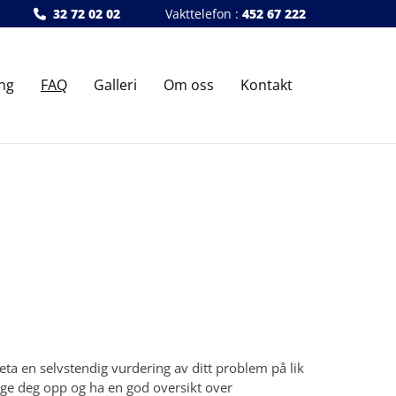
32 72 02 02
Vakttelefon :
452 67 222

ng
FAQ
Galleri
Om oss
Kontakt
eta en selvstendig vurdering av ditt problem på lik
ølge deg opp og ha en god oversikt over