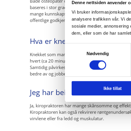
Både osteopater og naprapater har søkt om offentl
Denne nettsiden anvender c
baseres i stor grad på utdanning og forskning. Ma
Vi bruker informasjonskapsler
mange kunnskapsrike og dyktige utøvere blant de f
analysere trafikken vår. Vi 
offentlige godkjenninger.
sosiale medier, annonsering 
dem, eller som de har samlet
Hva er knekkelyden?
Samtykkevalg
Nødvendig
Knekket som mange forbinder med kiropraktorbehan
hvert (ca 20 minutter) som kroppen produserer tils
Samtidig påvirkes en strekkrefleks i muskulaturen
bedre av og jobber lettere.
Ikke tillat
Jeg har beinskjørhet, kan jeg g
Ja, kiropraktoren har mange skånsomme og effekti
Kiropraktoren kan også rekvirere røntgenundersø
virvlene eller fra ledd og muskulatur.