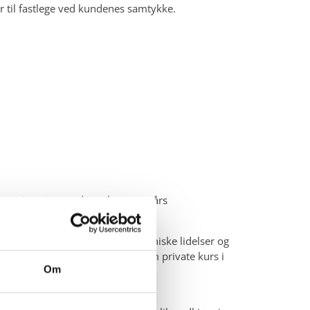
r til fastlege ved kundenes samtykke.
rs universitets utdannelse og ett års
re på sammenhengen mellom organiske lidelser og
teopater som er utdannet gjennom private kurs i
Om