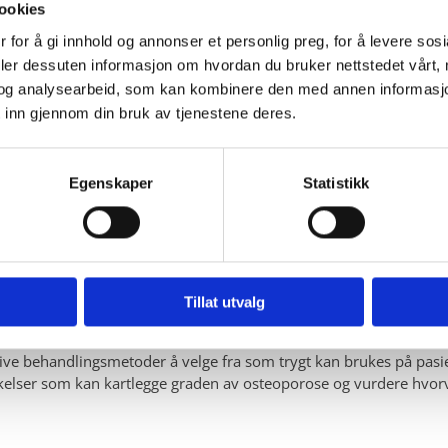
ig godkjenning av sine profesjoner men ikke fått dette etter vur
ookies
n kan regne med å møte utøvere av varierende kvalitet både hos k
 for å gi innhold og annonser et personlig preg, for å levere sos
orskjellig profesjonene, men det er tryggest å velge en utøver f
deler dessuten informasjon om hvordan du bruker nettstedet vårt,
og analysearbeid, som kan kombinere den med annen informasjon d
 inn gjennom din bruk av tjenestene deres.
Egenskaper
Statistikk
dling er lyden av en gassboble som dannes inne i leddet idet le
trekkelig med leddveske for å fylle opp det økte volumet i ledde
 rundt leddet som gjør at muskelen slapper
Tillat utvalg
å til kiropraktor?
ve behandlingsmetoder å velge fra som trygt kan brukes på pasi
kelser som kan kartlegge graden av osteoporose og vurdere hvo