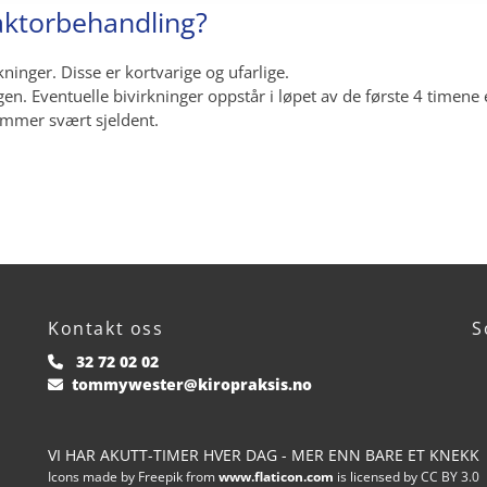
raktorbehandling?
kninger. Disse er kortvarige og ufarlige.
gen. Eventuelle bivirkninger oppstår i løpet av de første 4 timene
kommer svært sjeldent.
Kontakt oss
S
32 72 02 02

tommywester@kiropraksis.no

VI HAR AKUTT-TIMER HVER DAG - MER ENN BARE ET KNEKK
Icons made by Freepik from
www.flaticon.com
is licensed by CC BY 3.0